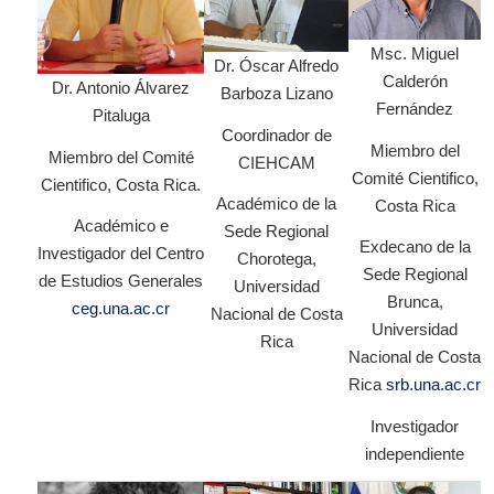
Msc. Miguel
Dr. Óscar Alfredo
Calderón
Dr. Antonio Álvarez
Barboza Lizano
Fernández
Pitaluga
Coordinador de
Miembro del
Miembro del Comité
CIEHCAM
Comité Cientifico,
Cientifico, Costa Rica.
Académico de la
Costa Rica
Académico e
Sede Regional
Exdecano de la
Investigador del Centro
Chorotega,
Sede Regional
de Estudios Generales
Universidad
Brunca,
ceg.una.ac.cr
Nacional de Costa
Universidad
Rica
Nacional de Costa
Rica
srb.una.ac.cr
Investigador
independiente