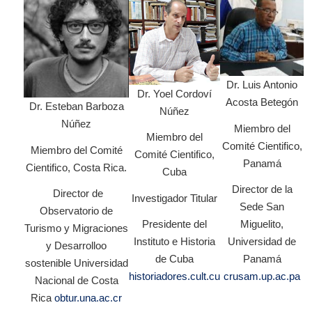
Dr. Luis Antonio
Dr. Yoel Cordoví
Acosta Betegón
Dr. Esteban Barboza
Núñez
Núñez
Miembro del
Miembro del
Comité Cientifico,
Miembro del Comité
Comité Cientifico,
Panamá
Cientifico, Costa Rica.
Cuba
Director de la
Director de
Investigador Titular
Sede San
Observatorio de
Miguelito,
Presidente del
Turismo y Migraciones
Universidad de
Instituto e Historia
y Desarrolloo
Panamá
de Cuba
sostenible Universidad
crusam.up.ac.pa
historiadores.cult.cu
Nacional de Costa
Rica
obtur.una.ac.cr